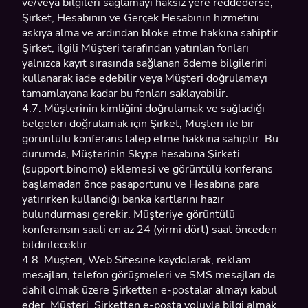
ve/veya bilgileri sağlamayı haksız yere reddederse,
Şirket, Hesabının ve Gerçek Hesabının hizmetini
askıya alma ve ardından bloke etme hakkına sahiptir.
Şirket, ilgili Müşteri tarafından yatırılan fonları
yalnızca kayıt sırasında sağlanan ödeme bilgilerini
kullanarak iade edebilir veya Müşteri doğrulamayı
tamamlayana kadar bu fonları saklayabilir.
4.7. Müşterinin kimliğini doğrulamak ve sağladığı
belgeleri doğrulamak için Şirket, Müşteri ile bir
görüntülü konferans talep etme hakkına sahiptir. Bu
durumda, Müşterinin Skype hesabına Şirketi
(support.binomo) eklemesi ve görüntülü konferans
başlamadan önce pasaportunu ve Hesabına para
yatırırken kullandığı banka kartlarını hazır
bulundurması gerekir. Müşteriye görüntülü
konferansın saati en az 24 (yirmi dört) saat önceden
bildirilecektir.
4.8. Müşteri, Web Sitesine kaydolarak, reklam
mesajları, telefon görüşmeleri ve SMS mesajları da
dahil olmak üzere Şirketten e-postalar almayı kabul
eder. Müşteri, Şirketten e-posta yoluyla bilgi almak