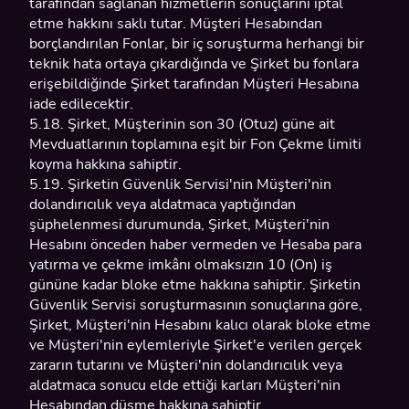
tarafından sağlanan hizmetlerin sonuçlarını iptal
etme hakkını saklı tutar. Müşteri Hesabından
borçlandırılan Fonlar, bir iç soruşturma herhangi bir
teknik hata ortaya çıkardığında ve Şirket bu fonlara
erişebildiğinde Şirket tarafından Müşteri Hesabına
iade edilecektir.
5.18. Şirket, Müşterinin son 30 (Otuz) güne ait
Mevduatlarının toplamına eşit bir Fon Çekme limiti
koyma hakkına sahiptir.
5.19. Şirketin Güvenlik Servisi'nin Müşteri'nin
dolandırıcılık veya aldatmaca yaptığından
şüphelenmesi durumunda, Şirket, Müşteri'nin
Hesabını önceden haber vermeden ve Hesaba para
yatırma ve çekme imkânı olmaksızın 10 (On) iş
gününe kadar bloke etme hakkına sahiptir. Şirketin
Güvenlik Servisi soruşturmasının sonuçlarına göre,
Şirket, Müşteri'nin Hesabını kalıcı olarak bloke etme
ve Müşteri'nin eylemleriyle Şirket'e verilen gerçek
zararın tutarını ve Müşteri'nin dolandırıcılık veya
aldatmaca sonucu elde ettiği karları Müşteri'nin
Hesabından düşme hakkına sahiptir.