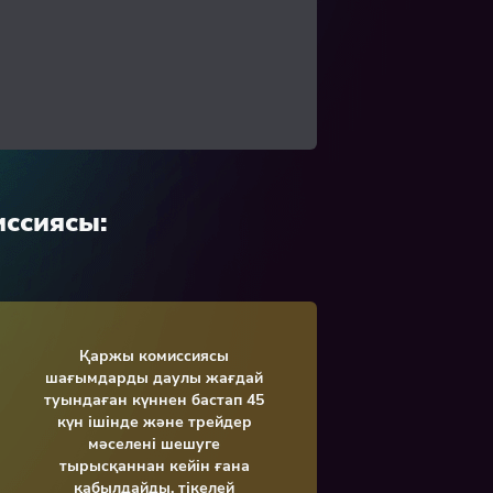
ссиясы:
Қаржы комиссиясы
шағымдарды даулы жағдай
туындаған күннен бастап 45
күн ішінде және трейдер
мәселені шешуге
тырысқаннан кейін ғана
қабылдайды. тікелей