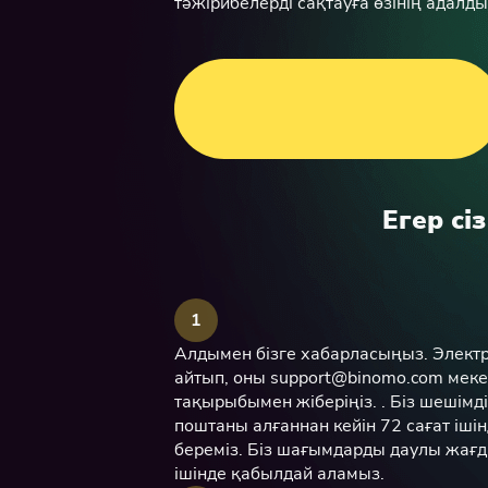
тәжірибелерді сақтауға өзінің адалд
Егер с
1
Алдымен бізге хабарласыңыз. Элект
айтып, оны
support@binomo.com
меке
тақырыбымен жіберіңіз. . Біз шешім
поштаны алғаннан кейін 72 сағат іш
береміз. Біз шағымдарды даулы жағд
ішінде қабылдай аламыз.