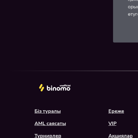
оры
өтуг
Біз туралы
Ереже
AML саясаты
VIP
Турнирлер
Акциялар