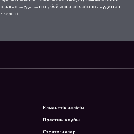
ндалған сауда-саттық бойынша ай сайынғы аудиттен
е келісті.
Клиенттік келісім
Престиж клубы
Стратегиялар