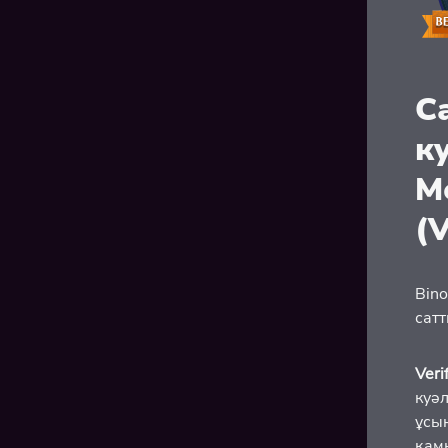
С
к
М
(
Bin
сат
Veri
куә
ұсы
қам