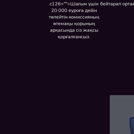
c126="">Шағым үшін
бейтарап орта
20 000 еуроға дейін
төлейтін комиссияның
өтемақы қорының
арқасында сіз жақсы
қорғалғансыз.