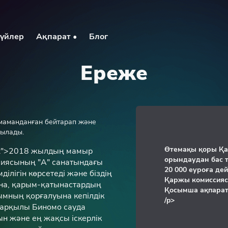
үйлер
Ақпарат •
Блог
Ереже
маманданған бейтарап және
былады.
Өтемақы қоры Қ
text">2018 жылдың мамыр
орындаудан бас 
сиясының "А" санатындағы
20 000 еуроға де
ілігін көрсетеді және біздің
Қаржы комиссиясы
ына, қарым-қатынастардың
Қосымша ақпарат
ымның қорғалуына кепілдік
/p>
 арқылы Биномо сауда
н және ең жақсы іскерлік