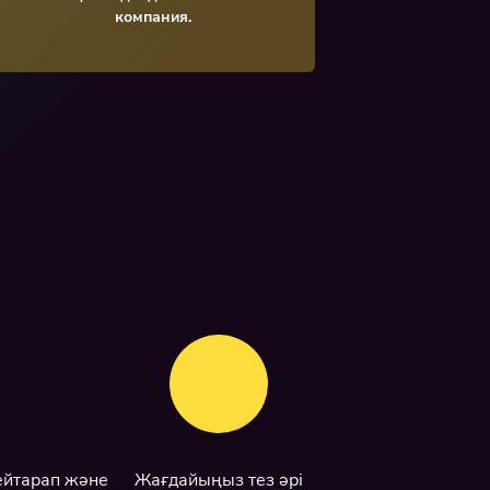
компания.
ейтарап және
Жағдайыңыз тез әрі