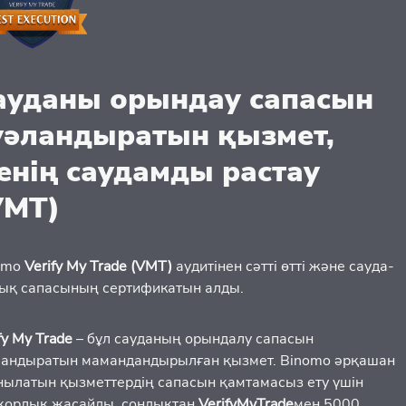
ауданы орындау сапасын
уәландыратын қызмет,
енің саудамды растау
VMT)
omo
Verify My Trade (VMT)
аудитінен сәтті өтті және сауда-
тық сапасының сертификатын алды.
fy My Trade
– бұл сауданың орындалу сапасын
ландыратын мамандандырылған қызмет. Binomo әрқашан
нылатын қызметтердің сапасын қамтамасыз ету үшін
қорлық жасайды, сондықтан
VerifyMyTrade
мен 5000