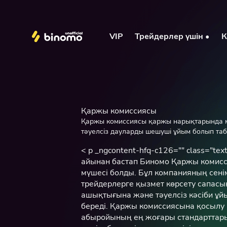
VIP
Трейдерлер үшін •
К
Қаржы комиссиясы
Қаржы комиссиясы қаржы нарықтарында 
тәуелсіз дауларды шешуші ұйым болып та
< p _ngcontent-hfq-c126="" class="
айынан бастап Биномо Қаржы комис
мүшесі болды. Бұл компанияның сенімд
трейдерлерге қызмет көрсету сапас
ашықтығына және тәуелсіз кәсіби ұй
береді. Қаржы комиссиясына қосылу
абыройының ең жоғары стандарттары