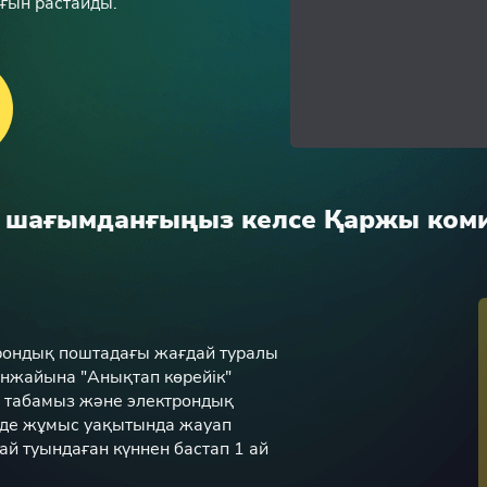
ығын растайды.
із шағымданғыңыз келсе Қаржы коми
рондық поштадағы жағдай туралы
нжайына "Анықтап көрейік"
ді табамыз және электрондық
інде жұмыс уақытында жауап
ай туындаған күннен бастап 1 ай