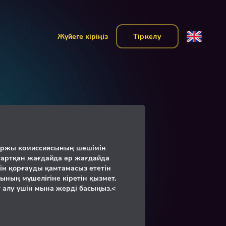
Жүйеге кіріңіз
Тіркелу
аржы комиссиясының шешімін
тартқан жағдайда әр жағдайда
йін қорғауды қамтамасыз ететін
ның мүшелігіне кіретін қызмет.
 алу үшін
мына жерді басыңыз
.<