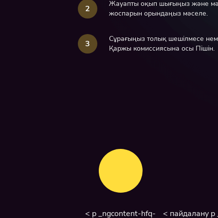
Жауапты оқып шығыңыз және мәс
2
жоспарын орындаңыз мәселе.
Сұрағыңыз толық шешілмесе неме
3
Қаржы комиссиясына осы
Пішін
.
< p _ngcontent-hfq-
< пайдалану p