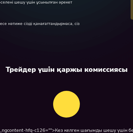
елені шешу үшін ұсынылған әрекет
се нәтиже сізді қанағаттандырмаса, сіз
Трейдер үшін қаржы комиссиясы
 _ngcontent-hfq-c126="">Кез келген шағымды шешу үшін б