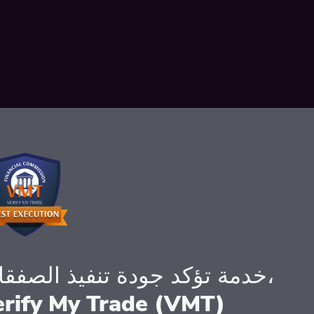
خدمة تؤكد جودة تنفيذ الصفقات،
erify My Trade (VMT)