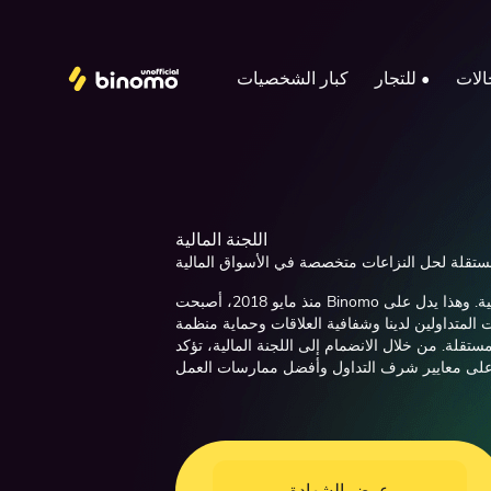
الات
للتجار •
كبار الشخصيات
اللجنة المالية
منذ مايو 2018، أصبحت Binomo عضوًا من الفئة "أ" في اللجنة المالية. وهذا يدل على
لمتداولين لدينا وشفافية العلاقات وحماية منظمة
لة. من خلال الانضمام إلى اللجنة المالية، تؤكد Binomo التزامها بالحفاظ على