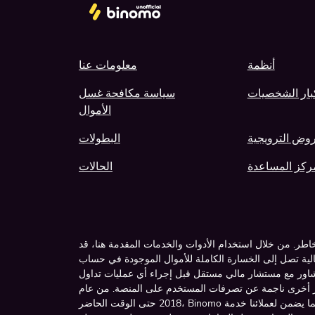
أنظمة
معلومات عنا
بار الشخصيات
سياسة مكافحة غسل
الأموال
روض الترويجية
البطولات
ركز المساعدة
الحالات
خاطر. من خلال استخدام الأدوات والخدمات المقدمة هنا، قد
صل إلى الخسارة الكاملة للأموال الموجودة في حساب Binomo الخاص بك. يرجى تقييم
مع مستشار مالي مستقل قبل إجراء أي عمليات تداول. Binomo ليست مسؤولة عن أي
ار أخرى ناجمة عن تصرفات المستخدم على المنصة. من عام
هي عضو من الفئة "أ" في اللجنة المالية الدولية، مما يضمن لعملائنا خدمة
Binomo
2018 حتى الوقت الحاضر،