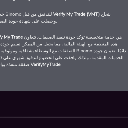
بنجاح
Verify My Trade (VMT)
خضعت Binomo للتدقيق من قبل
وحصلت على شهادة جودة الصفقات.
هي خدمة متخصصة تؤكد جودة تنفيذ الصفقات. تتعاون
fy My Trade
هذه المنظمة مع الهيئة المالية، مما يجعل من الممكن تقييم جودة ت
الصفقات مع الوسطاء بشفافية وموثوقية. تهتم Binomo دائمًا بضم
الخدمات الم
.
VerifyMyTrade
صفقة منفذة بواسطة