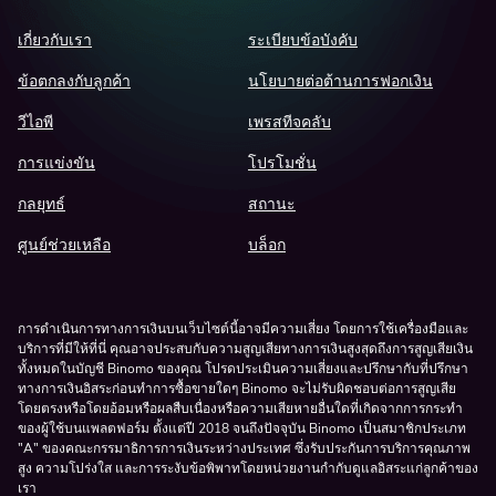
เกี่ยวกับเรา
ระเบียบข้อบังคับ
ข้อตกลงกับลูกค้า
นโยบายต่อต้านการฟอกเงิน
วีไอพี
เพรสทีจคลับ
การแข่งขัน
โปรโมชั่น
กลยุทธ์
สถานะ
ศูนย์ช่วยเหลือ
บล็อก
การดำเนินการทางการเงินบนเว็บไซต์นี้อาจมีความเสี่ยง โดยการใช้เครื่องมือและ
บริการที่มีให้ที่นี่ คุณอาจประสบกับความสูญเสียทางการเงินสูงสุดถึงการสูญเสียเงิน
ทั้งหมดในบัญชี Binomo ของคุณ โปรดประเมินความเสี่ยงและปรึกษากับที่ปรึกษา
ทางการเงินอิสระก่อนทำการซื้อขายใดๆ Binomo จะไม่รับผิดชอบต่อการสูญเสีย
โดยตรงหรือโดยอ้อมหรือผลสืบเนื่องหรือความเสียหายอื่นใดที่เกิดจากการกระทำ
ของผู้ใช้บนแพลตฟอร์ม ตั้งแต่ปี 2018 จนถึงปัจจุบัน
Binomo
เป็นสมาชิกประเภท
"A" ของคณะกรรมาธิการการเงินระหว่างประเทศ ซึ่งรับประกันการบริการคุณภาพ
สูง ความโปร่งใส และการระงับข้อพิพาทโดยหน่วยงานกำกับดูแลอิสระแก่ลูกค้าของ
เรา