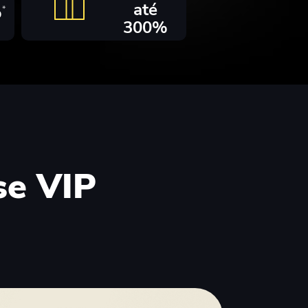
até
%
*
300%
se VIP