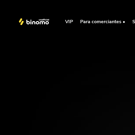
VIP
Para comerciantes •
S