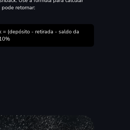
hback. Use a fórmula para calcular
 pode retornar:
 = (depósito - retirada - saldo da
 10%