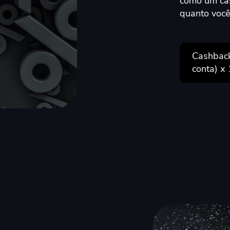
como um cas
quanto você
Cashback
conta) х