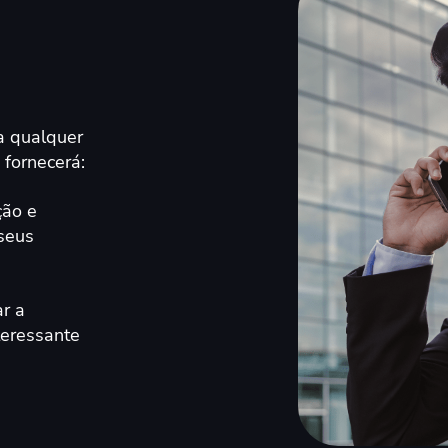
a qualquer
 fornecerá:
ção e
seus
ar a
teressante