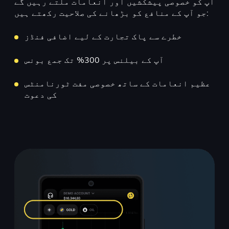
آپ کو خصوصی پیشکشیں اور انعامات ملتے رہیں گے
جو آپ کے منافع کو بڑھانے کی صلاحیت رکھتے ہیں:
خطرے سے پاک تجارت کے لیے اضافی فنڈز
آپ کے بیلنس پر 300% تک جمع بونس
عظیم انعامات کے ساتھ خصوصی مفت ٹورنامنٹس
کی دعوت