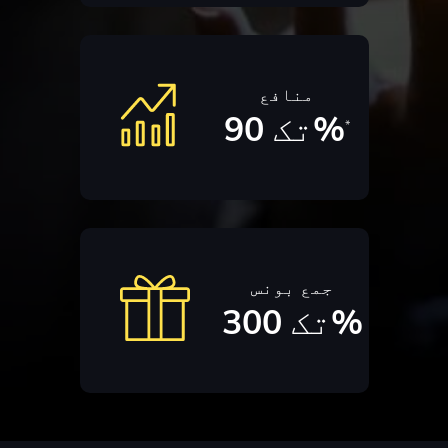
منافع
تک 90%
*
جمع بونس
تک 300%