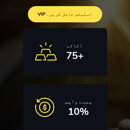
VIP اسٹیٹس حاصل کریں۔
اثاثے
75+
پیسے واپس
10%