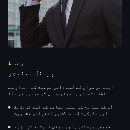
وجہ 1
پرسنل مینیجر
اپنے ہر سوال کے لیے ذاتی نوعیت کے انداز سے
لطف اٹھائیں۔ مینیجر آپ کو فراہم کرے گا:
آپ کے نتائج کو بہتر بنانے کے لیے ٹریڈنگ
اور مارکیٹ کے حالات پر انفرادی مشاورت
خصوصی پیشکشیں اور بونس ٹریڈنگ کو مزید