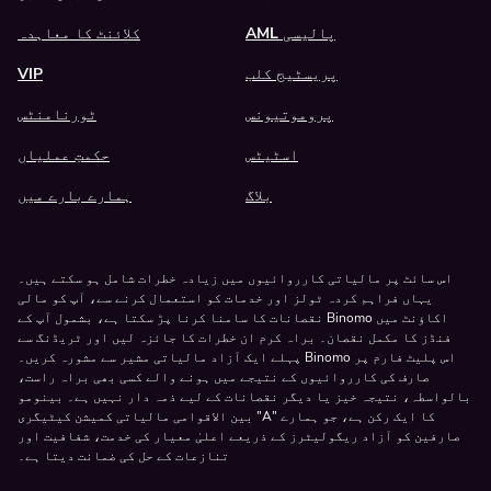
AML پالیسی
کلائنٹ کا معاہدہ
پریسٹیج کلب
VIP
پروموتیونس
ٹورنامنٹس
اسٹیٹس
حکمتِ عملیاں
بلاگ
ہمارے بارے میں
اس سائٹ پر مالیاتی کارروائیوں میں زیادہ خطرات شامل ہو سکتے ہیں۔
یہاں فراہم کردہ ٹولز اور خدمات کو استعمال کرنے سے، آپ کو مالی
نقصانات کا سامنا کرنا پڑ سکتا ہے، بشمول آپ کے Binomo اکاؤنٹ میں
فنڈز کا مکمل نقصان۔ براہ کرم ان خطرات کا جائزہ لیں اور ٹریڈنگ سے
اس پلیٹ فارم پر
Binomo
پہلے ایک آزاد مالیاتی مشیر سے مشورہ کریں۔
صارف کی کارروائیوں کے نتیجے میں ہونے والے کسی بھی براہ راست،
بالواسطہ، نتیجہ خیز یا دیگر نقصانات کے لیے ذمہ دار نہیں ہے۔ بینومو
بین الاقوامی مالیاتی کمیشن کیٹیگری "A" کا ایک رکن ہے، جو ہمارے
صارفین کو آزاد ریگولیٹرز کے ذریعے اعلیٰ معیار کی خدمت، شفافیت اور
تنازعات کے حل کی ضمانت دیتا ہے۔