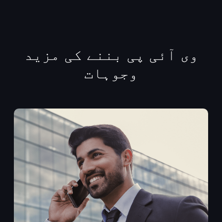
وی آئی پی بننے کی مزید
وجوہات