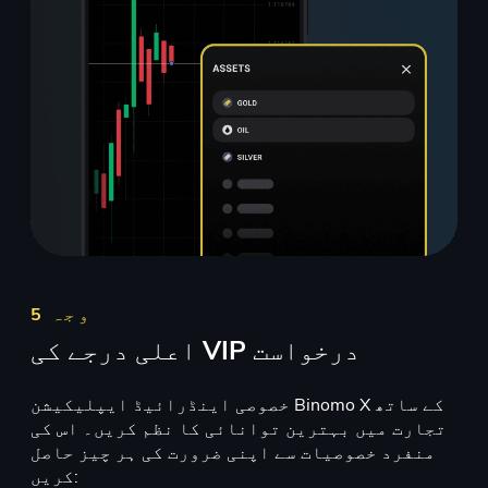
وجہ 5
اعلی درجے کی VIP درخواست
خصوصی اینڈرائیڈ ایپلیکیشن Binomo X کے ساتھ
تجارت میں بہترین توانائی کا نظم کریں۔ اس کی
منفرد خصوصیات سے اپنی ضرورت کی ہر چیز حاصل
کریں: