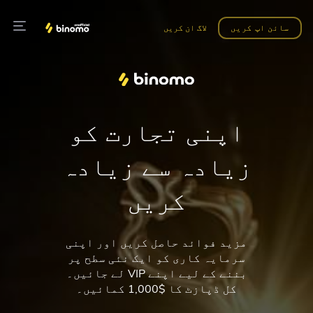
سائن اپ کریں
لاگ ان کریں
اپنی تجارت کو
زیادہ سے زیادہ
کریں
مزید فوائد حاصل کریں اور اپنی
سرمایہ کاری کو ایک نئی سطح پر
لے جائیں۔ VIP بننے کے لیے اپنے
کل ڈپازٹ کا $1,000 کمائیں۔