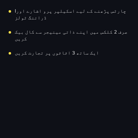
Iچارٹس پڑھنے کے لیے اسکیلپر پرو اشارے اور
ڈرائنگ ٹولز
صرف 2 کلکس میں اپنے ذاتی مینیجر سے کال بیک
کریں
ایک ساتھ 3 اثاثوں پر تجارت کریں