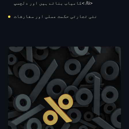
کامیاب بناتے ہیں اور دلچسپ< /li>
نئی تجارتی حکمت عملی اور سفارشات