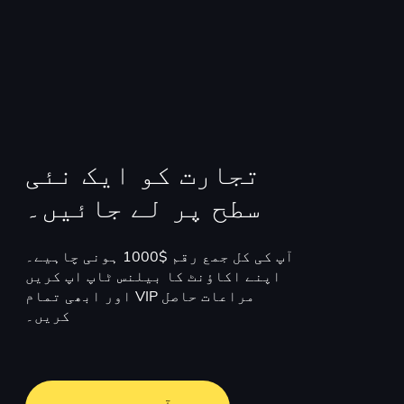
تجارت کو ایک نئی
سطح پر لے جائیں۔
آپ کی کل جمع رقم $1000 ہونی چاہیے۔
اپنے اکاؤنٹ کا بیلنس ٹاپ اپ کریں
اور ابھی تمام VIP مراعات حاصل
کریں۔