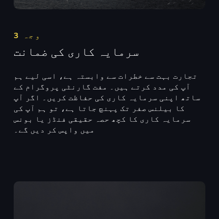
وجہ 3
سرمایہ کاری کی ضمانت
تجارت بہت سے خطرات سے وابستہ ہے، اسی لیے ہم
آپ کی مدد کرتے ہیں۔ مفت گارنٹی پروگرام کے
ساتھ اپنی سرمایہ کاری کی حفاظت کریں۔ اگر آپ
کا بیلنس صفر تک پہنچ جاتا ہے، تو ہم آپ کی
سرمایہ کاری کا کچھ حصہ حقیقی فنڈز یا بونس
میں واپس کر دیں گے۔