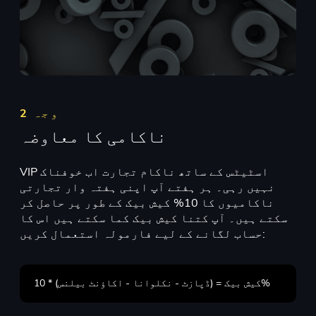
وجہ 2
ناکامی کا معاوضہ
VIP اسٹیٹس کے ساتھ ناکام تجارت اب خوفناک
نہیں رہی۔ ہر ہفتے آپ اپنی ہفتہ وار تجارتی
ناکامیوں کا 10% کیش بیک کے طور پر حاصل کر
سکتے ہیں۔ آپ کتنا کیش بیک کما سکتے ہیں اس کا
حساب لگانے کے لیے فارمولہ استعمال کریں:
کیش بیک = (ڈپازٹ - نکلوانا - اکاؤنٹ بیلنس) * 10%