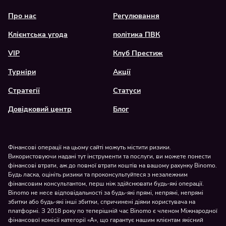
Про нас
Регулювання
Клієнтська угода
політика ПВК
VIP
Клуб Престиж
Турніри
Акції
Стратегії
Статуси
Довідковий центр
Блог
Фінансові операції на цьому сайті можуть містити ризики.
Використовуючи надані тут інструменти та послуги, ви можете понести
фінансові втрати, аж до повної втрати коштів на вашому рахунку Binomo.
Будь ласка, оцініть ризики та проконсультуйтеся з незалежним
фінансовим консультантом, перш ніж здійснювати будь-які операції.
Binomo не несе відповідальності за будь-які прямі, непрямі, непрямі
збитки або будь-які інші збитки, спричинені діями користувача на
платформі. З 2018 року по теперішній час
Binomo
є членом Міжнародної
фінансової комісії категорії «А», що гарантує нашим клієнтам якісний