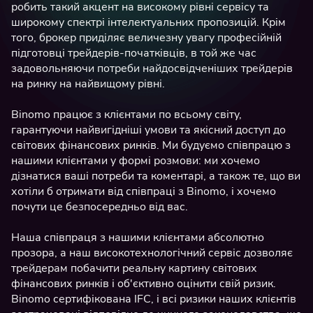
робить такий акцент на високому рівні сервісу та
широкому спектрі інтелектуальних пропозицій. Крім
того, брокер приділяє величезну увагу професійній
підготовці трейдерів-початківців, в той же час
задовольняючи потреби найдосвідченіших трейдерів
на ринку на найвищому рівні.
Binomo працює з клієнтами по всьому світу,
гарантуючи найвигідніші умови та якісний доступ до
світових фінансових ринків. Ми будуємо співпрацю з
нашими клієнтами у формі розмови: ми хочемо
дізнатися ваші потреби та коментарі, а також те, що ви
хотіли б отримати від співпраці з Binomo, і хочемо
почути це безпосередньо від вас.
Наша співпраця з нашими клієнтами абсолютно
прозора, а наш високотехнологічний сервіс дозволяє
трейдерам побачити реальну картину світових
фінансових ринків і об'єктивно оцінити свій ризик.
Binomo сертифікована IFC, і всі ризики наших клієнтів